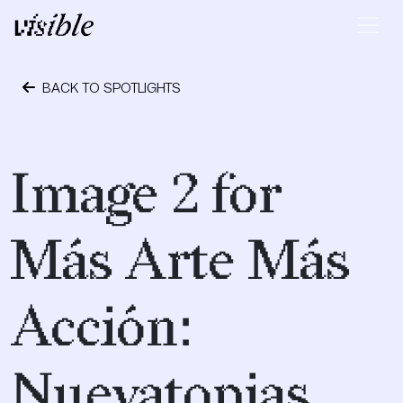
Skip to content
Main Navigation
BACK TO SPOTLIGHTS
April 28, 2015
Image 2 for
Más Arte Más
Acción:
Nuevatopias